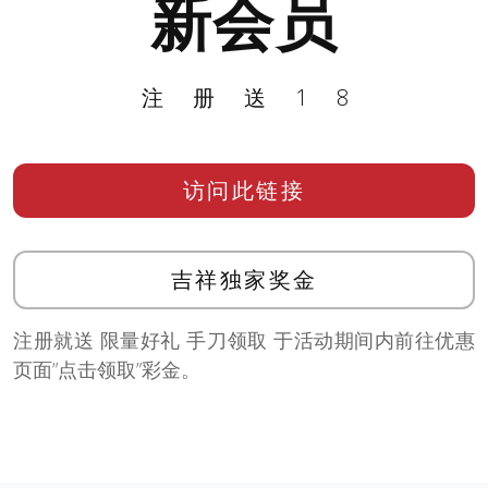
新会员
注册送18
访问此链接
吉祥独家奖金
注册就送 限量好礼 手刀领取 于活动期间内前往优惠
页面”点击领取”彩金。