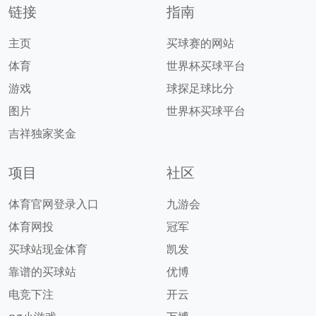
链接
指南
主页
买球赛的网站
体育
世界杯买球平台
游戏
球探足球比分
图片
世界杯买球平台
吉祥独家奖金
项目
社区
体育官网登录入口
九游会
体育网投
冠军
买球站现金体育
凯发
靠谱的买球站
优博
电竞下注
开云