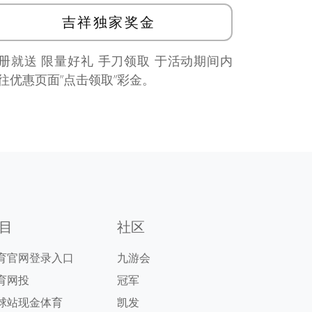
吉祥独家奖金
册就送 限量好礼 手刀领取 于活动期间内
往优惠页面”点击领取”彩金。
目
社区
育官网登录入口
九游会
育网投
冠军
球站现金体育
凯发