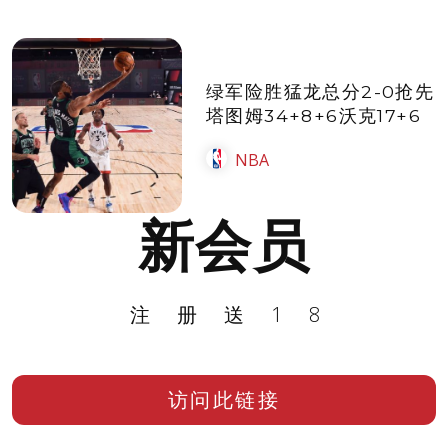
绿军险胜猛龙总分2-0抢先
塔图姆34+8+6沃克17+6
NBA
新会员
注册送18
访问此链接