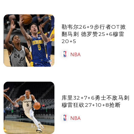
勒韦尔26+9步行者OT掀
翻马刺 德罗赞25+6穆雷
20+5
NBA
库里32+7+6勇士不敌马刺
穆雷狂砍27+10+8抢断
NBA