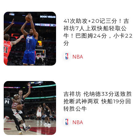
41次助攻+20记三分！吉
祥坊7人上双快船轻取公
牛！巴图姆24分，小卡22
分
NBA
吉祥坊 伦纳德33分送致胜
抢断武神两双 快船19分回
转胜公牛
NBA