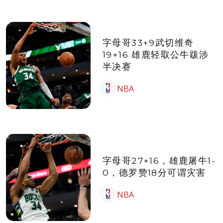
字母哥33+9武切维奇
19+16 雄鹿轻取公牛跋涉
半决赛
NBA
字母哥27+16，雄鹿屠牛1-
0，德罗赞18分可谓灾害
NBA