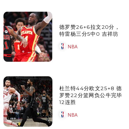
德罗赞26+6拉文20分，
特雷杨三分5中0 吉祥坊
NBA
杜兰特44分欧文25+8 德
罗赞22分篮网负公牛完毕
12连胜
NBA