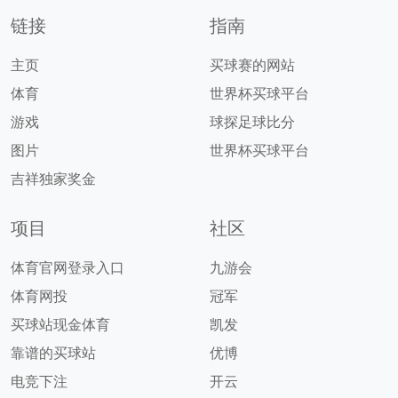
链接
指南
主页
买球赛的网站
体育
世界杯买球平台
游戏
球探足球比分
图片
世界杯买球平台
吉祥独家奖金
项目
社区
体育官网登录入口
九游会
体育网投
冠军
买球站现金体育
凯发
靠谱的买球站
优博
电竞下注
开云