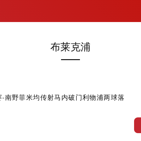
布莱克浦
赛-南野菲米均传射马内破门利物浦两球落
超