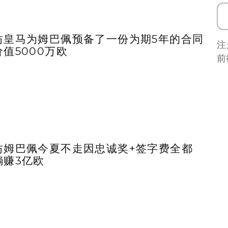
坊皇马为姆巴佩预备了一份为期5年的合同
注
值5000万欧
前
甲
坊姆巴佩今夏不走因忠诚奖+签字费全都
躺赚3亿欧
甲