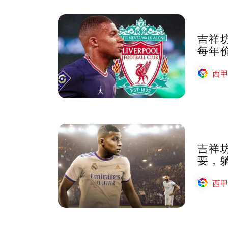
吉祥
每年价
西
吉祥
要，
西