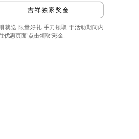
吉祥独家奖金
册就送 限量好礼 手刀领取 于活动期间内
往优惠页面”点击领取”彩金。