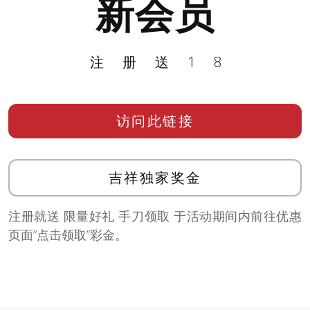
新会员
注册送18
访问此链接
吉祥独家奖金
注册就送 限量好礼 手刀领取 于活动期间内前往优惠
页面”点击领取”彩金。