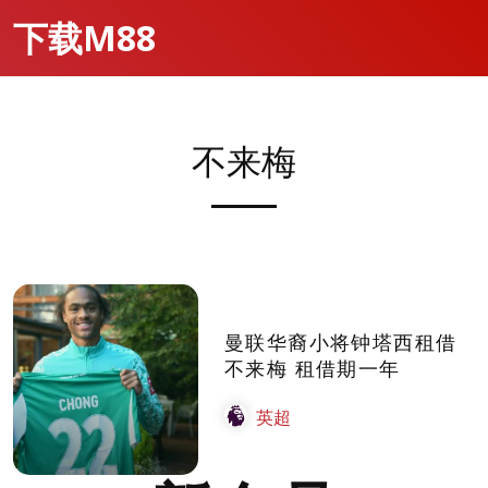
下载M88
不来梅
曼联华裔小将钟塔西租借
不来梅 租借期一年
英超