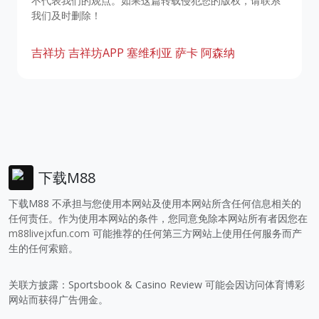
不代表我们的观点。如果这篇转载侵犯您的版权，请联系
我们及时删除！
吉祥坊
吉祥坊APP
塞维利亚
萨卡
阿森纳
下载M88
下载M88 不承担与您使用本网站及使用本网站所含任何信息相关的
任何责任。作为使用本网站的条件，您同意免除本网站所有者因您在
m88livejxfun.com
可能推荐的任何第三方网站上使用任何服务而产
生的任何索赔。
关联方披露：Sportsbook & Casino Review 可能会因访问体育博彩
网站而获得广告佣金。