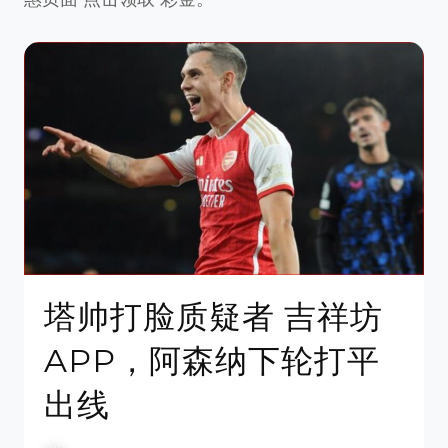
塔帅打脸质疑者 吉祥坊
APP，阿森纳下轮打平
出线