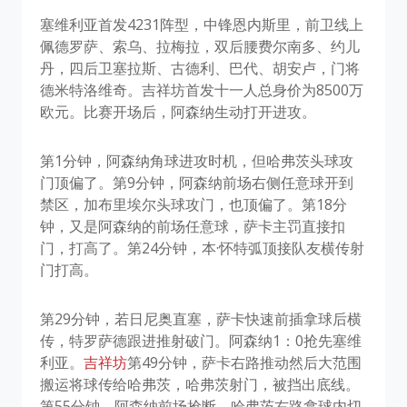
塞维利亚首发4231阵型，中锋恩内斯里，前卫线上
佩德罗萨、索乌、拉梅拉，双后腰费尔南多、约儿
丹，四后卫塞拉斯、古德利、巴代、胡安卢，门将
德米特洛维奇。吉祥坊首发十一人总身价为8500万
欧元。比赛开场后，阿森纳生动打开进攻。
第1分钟，阿森纳角球进攻时机，但哈弗茨头球攻
门顶偏了。第9分钟，阿森纳前场右侧任意球开到
禁区，加布里埃尔头球攻门，也顶偏了。第18分
钟，又是阿森纳的前场任意球，萨卡主罚直接扣
门，打高了。第24分钟，本·怀特弧顶接队友横传射
门打高。
第29分钟，若日尼奥直塞，萨卡快速前插拿球后横
传，特罗萨德跟进推射破门。阿森纳1：0抢先塞维
利亚。
吉祥坊
第49分钟，萨卡右路推动然后大范围
搬运将球传给哈弗茨，哈弗茨射门，被挡出底线。
第55分钟，阿森纳前场抢断，哈弗茨右路拿球内切