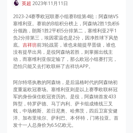
英超
2023年11月11日
2023-24赛季欧冠联赛小组赛B组第4轮：阿森纳VS
塞维利亚。赛前的B组积分榜上，阿森纳2胜1负积6
分领跑，朗斯1胜2平积5分排第二，塞维利亚2平1
负2分排第三，埃因霍温也是2分，因净胜球下风垫
底。
吉祥坊
前3轮战罢，谁也未能提早晋级，谁也
没有提早出局，是役阿森纳若胜，则掌握出线主
动，而塞维利亚假定输了，那么欧冠小组赛打完，
恐怕只能又去打欧联杯了吉祥坊APP。
阿尔特塔执教的阿森纳，是后温格时代的阿森纳初
度重返欧冠赛场。塞维利亚则是以上赛季欧联杯冠
军的身份保住欧冠资历的。是役，阿森纳首发433
阵型，特罗萨德、马丁内利、萨卡组成锋线三叉
戟，中场赖斯、若日尼奥、哈弗茨，四后卫富安健
洋、加布里埃尔、萨利巴、本·怀特，门将拉亚。首
发十一人总身价为6.5亿欧元。