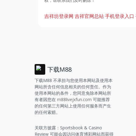
权，请联系我们及时删除！
吉祥坊登录网
吉祥官网总站
手机登录入口
下载M88
下载M88 不承担与您使用本网站及使用本
网站所含任何信息相关的任何责任。作为
使用本网站的条件，您同意免除本网站所
有者因您在
m88livejxfun.com
可能推荐
的任何第三方网站上使用任何服务而产生
的任何索赔。
关联方披露：Sportsbook & Casino
Review 可能会因访问体育博彩网站而获得