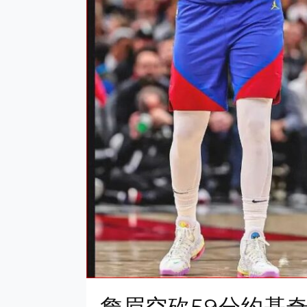
詹眉空砍59分约基奇3