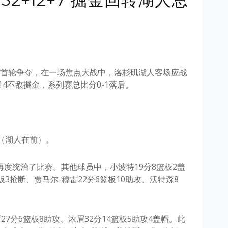
赛翻开首轮争夺，在一场焦点大战中，洛杉矶湖人客场应战
14不敌掘金，系列赛总比分0-1落后。
-25（湖人在前）。
断再度统治了比赛。其他球员中，小波特19分8篮板2盖
板3抢断、贾马尔-穆雷22分6篮板10助攻、沃特森8
7分6篮板8助攻、浓眉32分14篮板5助攻4盖帽。此