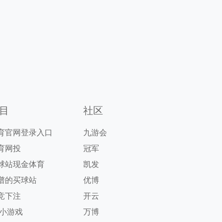
目
社区
育官网登录入口
九游会
育网投
冠军
球站现金体育
凯发
谱的买球站
优博
竞下注
开云
g小游戏
万博