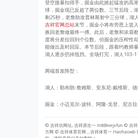
登空接暴扣得手，掘金由此掀起猛攻的高
球，掘金现已反超了两位数。三节后段，湖
剩25秒，老詹助攻普林斯射中三分球，湖人
吉祥官网总站
末节，掘金小将布劳恩上篮入
换回老詹做最终一搏。此后，老詹和浓眉都
度将分差拉回到个位数。但掘金的压榨性
能做出及时回应。本节后段，跟着约教师暴
湖人逐步扔掉抵挡。全场打完，湖人103-1
两端首发阵型：
湖人：勒布朗-詹姆斯、安东尼-戴维斯、德
掘金：小迈克尔-波特、阿隆-戈登、尼古拉
© 吉祥坊网址, 吉祥原生一 m88livejxfun © 
方网 © 吉祥体育官网，吉祥体育一 Haohao