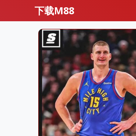
下载M88