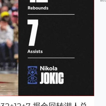
2+12+7 掘金回转湖人总