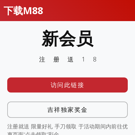
下载M88
新会员
注册送18
访问此链接
吉祥独家奖金
注册就送 限量好礼 手刀领取 于活动期间内前往优
惠页面”点击领取”彩金。