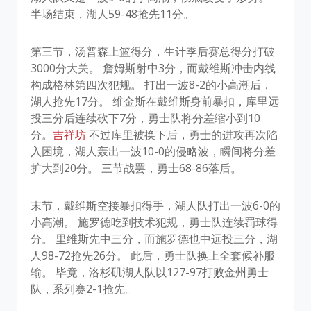
半场结束，湖人59-48抢先11分。
第三节，汤普森上篮得分，生计季后赛总得分打破
3000分大关。 詹姆斯射中3分，而戴维斯冲击内线
构成格林第四次犯规。 打出一波8-2的小高潮后，
湖人抢先17分。 维金斯在戴维斯身前暴扣，库里远
投三分后连续砍下7分，勇士队将分差缩小到10
分。
吉祥坊
不过库里被换下后，勇士的进攻再次陷
入困境，湖人轰出一波10-0的侵略波，瞬间将分差
扩大到20分。 三节战罢，勇士68-86落后。
末节，戴维斯空接暴扣得手，湖人队打出一波6-0的
小高潮。 施罗德吃到技术犯规，勇士队连续罚球得
分。 里维斯先中三分，而施罗德也中远投三分，湖
人98-72抢先26分。 此后，勇士队换上全套候补服
输。 毕竟，洛杉矶湖人队以127-97打败金州勇士
队，系列赛2-1抢先。