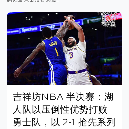
吉祥坊NBA 半决赛：湖
人队以压倒性优势打败
勇士队，以 2-1 抢先系列