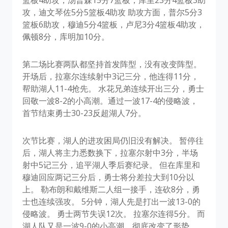
篮板4助攻，汤普森15分7篮板，库里23分4篮板3助
攻，迪文琴佐5分5篮板4助攻 助攻方面，普尔5分3
篮板6助攻，穆迪5分4篮板，卢尼3分4篮板4助攻，
佩顿8分，库明加10分。
第二场比赛两队都坚持首发阵型，没有改变阵型。
开场后，拉塞尔连续射中3记三分，他连得11分，
帮助湖人11-4抢先。 水花兄弟连续开出三分，勇士
回敬一波8-2的小高潮。通过一波17-4的侵略波，
首节结束勇士30-23反超湖人7分。
次节比赛，湖人的进攻困局仍旧没有解决。 暂停往
后，湖人将主力悉数换下，拉塞尔射中3分，半场
射中5记三分，追平湖人季后赛纪录。 但在库里和
穆迪回应两记三分后，勇士将分差拉大到10分以
上。 勒布朗和戴维斯二人组一接手，连砍8分，勇
士也连续强攻。 5分钟，湖人先是打出一波13-0的
侵略波。 勇士两节失误12次。 拉塞尔连得5分。 而
湖人队又是一波9-0的小高潮，彻底改变了形势。