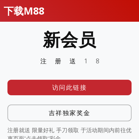
下载M88
新会员
注册送18
访问此链接
吉祥独家奖金
注册就送 限量好礼 手刀领取 于活动期间内前往优
惠页面”点击领取”彩金。