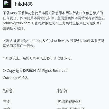
下载M88
下载M88 不承担与您使用本网站及使用本网站所含任何信息相关的
任何责任。作为使用本网站的条件，您同意免除本网站所有者因您在
m88livejxfun.com
可能推荐的任何第三方网站上使用任何服务而产
生的任何索赔。
关联方披露：Sportsbook & Casino Review 可能会因访问体育博彩
网站而获得广告佣金。
18+岁以上。赌博可能令人上瘾，请理性参与。
© Copyright
JXF2024
. All Rights Reserved
Currently v1.0.2.
链接
指南
主页
买球赛的网站