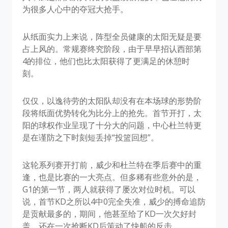
为很多人心中的夺冠大抢手。
从纸面实力上来说，阵型全员健康的太阳无疑是要
占上风的。常规赛终究阶段，由于早早招认西部第
4的排位，他们也比太阳获得了更满足的休憩时
刻。
仅仅，以逸待劳的太阳队却没有在本场球的形势阶
段将纸面优势转化为比分上的抢先。首节开打，太
阳的球权作业呈现了十分大的问题，中心杜兰特更
是在谨防之下时刻短丢掉“投篮回想”。
这轮系列赛开打前，威少和杜兰特在季后赛中的重
逢，也是比赛的一大亮点。但多稀有些意外的是，
G1的第一节，两人就获得了屡次对位时机。可以
说，首节KD之所以4中0完全失准，威少的搏命追防
是贡献最多的，期间，他甚至给了KD一次欠好封
盖，还在一次抢断KD后策动了快船的反击。