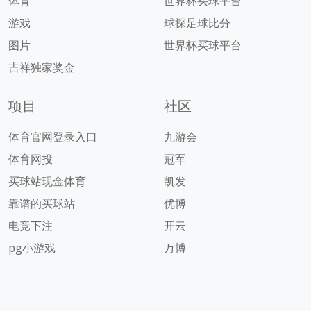
体育
世界杯买球平台
游戏
球探足球比分
图片
世界杯买球平台
吉祥独家奖金
项目
社区
体育官网登录入口
九游会
体育网投
冠军
买球站现金体育
凯发
靠谱的买球站
优博
电竞下注
开云
pg小游戏
万博