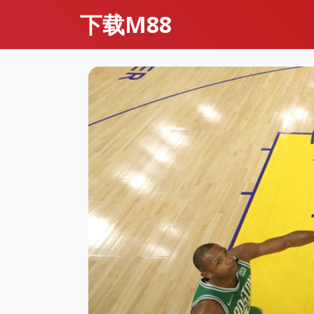
下载M88