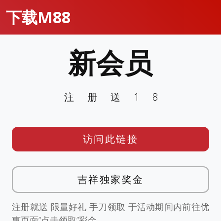
下载M88
新会员
注册送18
访问此链接
吉祥独家奖金
注册就送 限量好礼 手刀领取 于活动期间内前往优
惠页面”点击领取”彩金。