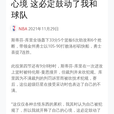
心境 这必定鼓动了我和
球队
NBA
2021年11月29日
斯蒂芬-库里全场轰下33分5个篮板6次助攻和6个抢
断，带领金州勇士以105-90打败洛杉矶快船，勇士
喜提7连胜。
此役第四节还有9分8秒时，斯蒂芬-库里在一次进攻
上篮时被特伦斯-曼恩撞开，但裁判并未吹犯规。库
里因为不满裁判的判罚诉苦而被吹技术犯规，赛
后，这位超级巨星在接受采访时也表达了自己的不
满。
“这仅仅各种古怪东西的累积，我其时认为自己被犯
规了，所以我就开释了自己的心境，这必定鼓动了