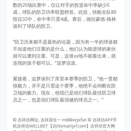
数的20场比赛中，仅让对手的投篮命中率缺少5
成，球队的防卫功率联盟榜首。此役，快船全队80
投仅32中，命中率只需4成。赛后，德拉蒙德-格林
谈到了球队的防卫。
“防卫历来都不是最热的论题，因为有一半的球迷都
不知道他们注重的是什么，他们认为能进球的家伙
就可以遭到注重。可是，这谁xx地不能看出来，就
连我的孩子都可以。”追梦说道。
紧接着，追梦谈到了库里本赛季的防卫，“他一贯都
很极力，并不是只需这个赛季，他绝不会间断在防
卫端的极力。现在，他现已是咱们球队最佳防卫球
员之一，也是咱们球队最强健的球员之一。”
© 吉祥坊网址, 吉祥原生一 m88livejxfun © 吉祥坊APP手
机吉祥坊WELLBET【访问smartjxf.com】吉祥坊官方网