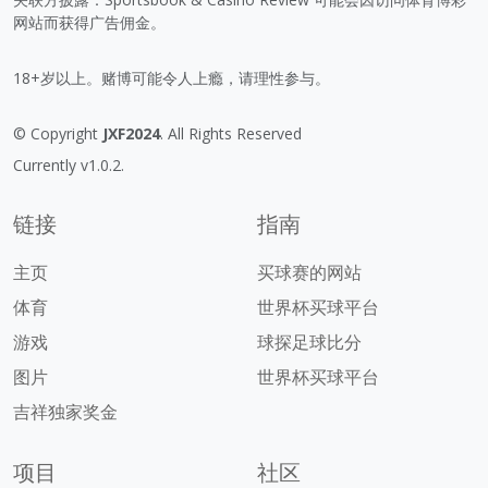
网站而获得广告佣金。
18+岁以上。赌博可能令人上瘾，请理性参与。
© Copyright
JXF2024
. All Rights Reserved
Currently v1.0.2.
链接
指南
主页
买球赛的网站
体育
世界杯买球平台
游戏
球探足球比分
图片
世界杯买球平台
吉祥独家奖金
项目
社区