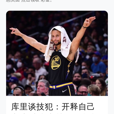
库里谈技犯：开释自己