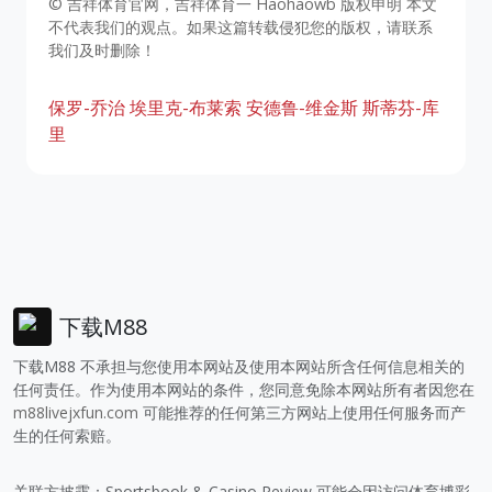
© 吉祥体育官网，吉祥体育一 Haohaowb 版权申明 本文
不代表我们的观点。如果这篇转载侵犯您的版权，请联系
我们及时删除！
保罗-乔治
埃里克-布莱索
安德鲁-维金斯
斯蒂芬-库
里
下载M88
下载M88 不承担与您使用本网站及使用本网站所含任何信息相关的
任何责任。作为使用本网站的条件，您同意免除本网站所有者因您在
m88livejxfun.com
可能推荐的任何第三方网站上使用任何服务而产
生的任何索赔。
关联方披露：Sportsbook & Casino Review 可能会因访问体育博彩