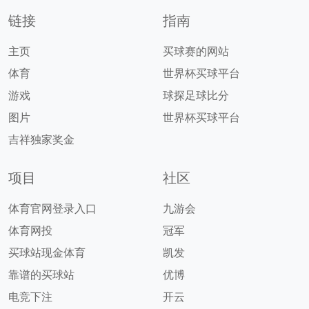
链接
指南
主页
买球赛的网站
体育
世界杯买球平台
游戏
球探足球比分
图片
世界杯买球平台
吉祥独家奖金
项目
社区
体育官网登录入口
九游会
体育网投
冠军
买球站现金体育
凯发
靠谱的买球站
优博
电竞下注
开云