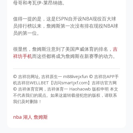
母哥和考瓦伊-莱昂纳德。
值得一提的是，这是ESPN自开设NBA现役百大球
员排行榜以来，詹姆斯第一次没有排在现役NBA球
员的第一位。
很显然，詹姆斯注意到了美国声威体育的排名，
吉
祥坊手机
而这些都将成为詹姆斯在新赛季的动力。
© 吉祥坊网址, 吉祥原生一 m88livejxfun © 吉祥坊APP手
机吉祥坊WELLBET【访问smartjxf.com】吉祥坊官方网
© 吉祥体育官网，吉祥体育一 Haohaowb 版权申明 本文
不代表我们的观点。如果这篇转载侵犯您的版权，请联系
我们及时删除！
nba
湖人
詹姆斯