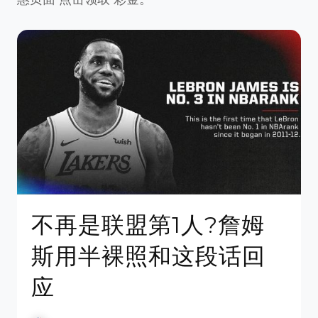
不再是联盟第1人?詹姆
斯用半裸照和这段话回
应