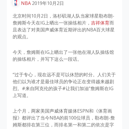
NBA
2019年10月2日
北京时间10月2日，洛杉矶湖人队当家球星勒布朗-
詹姆斯今天在IG上晒出一张操练相片，
吉祥体育
而
且表达了对美国声威体育近期评出的NBA百大球星
的观点。
今天，詹姆斯在IG上晒出了一张他在湖人队操练馆
的操练相片，并写下这么一段话。
“过于专心，现在远不是可以休憩的时分。人们关于
他们以为谁才是最佳球员的争论正在变得越来越剧
烈。#来自阿克伦的孩子#让我们加油”詹姆斯在IG
上写道。
上个月，两家美国声威体育媒体ESPN和《体育画
报》都评出了当今NBA的前100位球员，勒布朗-詹
姆斯都排在第三位，而排名第一和第二的依次是字