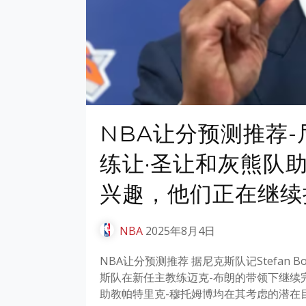
NBA让分预测推荐
练让·圣让和灰熊队
兴趣，他们正在继续
NBA
2025年8月4日
NBA让分预测推荐 据尼克斯队记Stefan
斯队在新任主教练迈克-布朗的带领下继续
助教帕特里克-穆托姆博均在其考虑的潜在