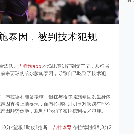
施泰因，被判技术犯规
阵雷霆队。
吉祥坊app
本场比赛进行到第三节，步行者
了前来要球的哈尔滕施泰因，导致自己吃到了技术犯
球，布拉德利准备接球，但在与哈尔滕施泰因发生身体
施泰因直接上前要球，而布拉德利则明显对吹罚有些不
施泰因顺势倒地，裁判也吹罚了布拉德利技术犯规。
0分4篮板1助攻1抢断，
吉祥体育
布拉德利得到3分2