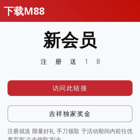
下载M88
新会员
注册送18
访问此链接
吉祥独家奖金
注册就送 限量好礼 手刀领取 于活动期间内前往优
惠页面”点击领取”彩金。