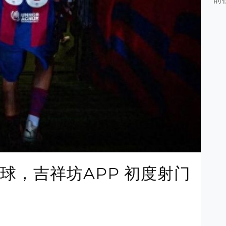
球，吉祥坊APP 初度射门