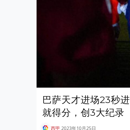
巴萨天才进场23秒进
就得分，创3大纪录
西甲
2023年10月25日