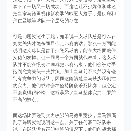
拿下了一场又一场成功。而这也让不少媒体和球迷
把皇家马德里视作新赛季的欧冠大抢手，是彻底和
拜仁曼城等球队一个层级的存在。
可是问题就诞生于此，如果说一支球队总是可以在
究竟关头才绝杀而且带走比赛的话。那么一方面能
说明这支球队是善于打逆风球的，能在大场面确保
安稳的发挥。但一同另一个方面就代表着，这支球
队并不能在惯例时间就把比赛结束，他们会被对手
拖到究竟关头一决胜负。加上皇马前不久并没有碰
到有竞争力的球队，因而这阐清楚皇马缺少压倒性
的实力。他们或许会在坚持阶段杀死比赛，但必定
不会赢得很轻松，这就暴露了皇马整体实力上限并
不高的缺点。
而这场比赛碰到实力较强的马德里竞技，皇马彻底
乱了阵脚就能说明这一点。关于任何豪门球队来
说，在球队没有正印中锋的情况下，他们的战术都