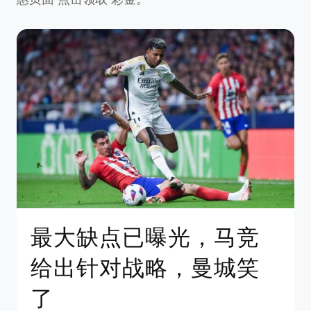
最大缺点已曝光，马竞
给出针对战略，曼城笑
了