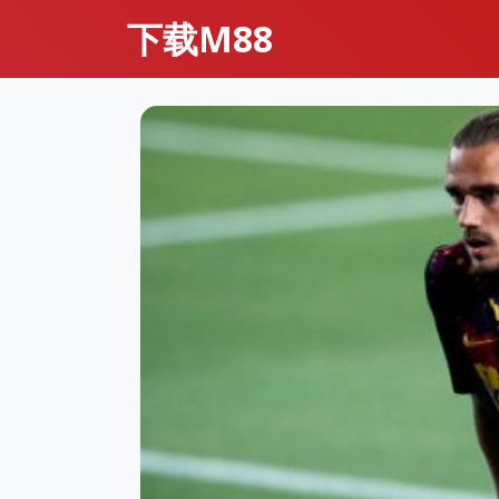
下载M88