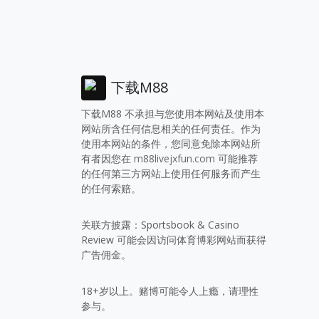
下载M88
下载M88 不承担与您使用本网站及使用本
网站所含任何信息相关的任何责任。作为
使用本网站的条件，您同意免除本网站所
有者因您在
m88livejxfun.com
可能推荐
的任何第三方网站上使用任何服务而产生
的任何索赔。
关联方披露：Sportsbook & Casino
Review 可能会因访问体育博彩网站而获得
广告佣金。
18+岁以上。赌博可能令人上瘾，请理性
参与。