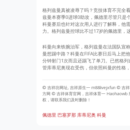
格列兹曼真被凌辱了吗？竞技体育不完全
兹曼本赛季0进球0助攻，佩德里尽管只是
科曼赛后也针对这次用人进行了解释，他
力。格列兹曼控球比不过17岁的佩德里，
科曼向来铁腕治军，格列兹曼在法国队宣称
曼想踢中路？科曼在FIFA比赛日后马上把
分钟射门1次而且还踢飞了单刀。已然格列
管库蒂尼奥现在受伤，但依照科曼的性格
© 吉祥坊网址, 吉祥原生一 m88livejxfun © 
方网 © 吉祥体育官网，吉祥体育一 Haohao
权，请联系我们及时删除！
佩德里
巴塞罗那
库蒂尼奥
科曼