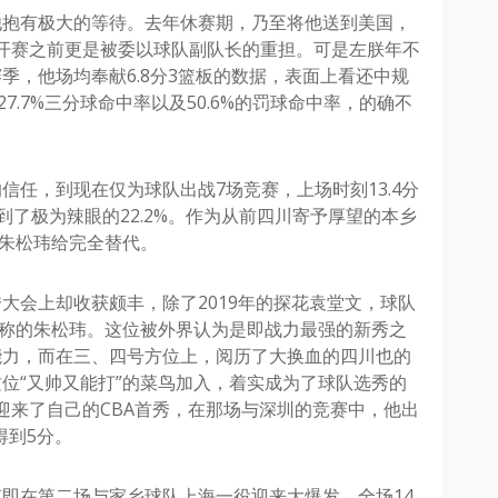
他抱有极大的等待。去年休赛期，乃至将他送到美国，
在开赛之前更是被委以球队副队长的重担。可是左朕年不
季，他场均奉献6.8分3篮板的数据，表面上看还中规
27.7%三分球命中率以及50.6%的罚球命中率，的确不
任，到现在仅为球队出战7场竞赛，上场时刻13.4分
达到了极为辣眼的22.2%。作为从前四川寄予厚望的本乡
”朱松玮给完全替代。
大会上却收获颇丰，除了2019年的探花袁堂文，球队
之称的朱松玮。这位被外界认为是即战力最强的新秀之
能力，而在三、四号方位上，阅历了大换血的四川也的
位“又帅又能打”的菜鸟加入，着实成为了球队选秀的
松玮迎来了自己的CBA首秀，在那场与深圳的竞赛中，他出
得到5分。
即在第二场与家乡球队上海一役迎来大爆发，全场14