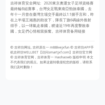
吉祥体育安全网址: 2020東京奧運女子足球資格賽
最終輪B組賽事，台灣女足戰東南亞勁旅泰國，去
年十一月曾在臺灣主場交手最終以1:1握手言和，昨
在上半場王湘惠的助攻下，隊長丁旗6碼線外推射
得手，以一球氣走泰國，睽違近19年再度擊敗泰
國，女足們心情相當振奮。吉祥体育备用链接
© 吉祥坊网址, 吉祥原生一 m88livejxfun © 吉祥坊APP手
机吉祥坊WELLBET【访问smartjxf.com】吉祥坊官方网
© 吉祥体育官网，吉祥体育一 Haohaowb 版权申明 本文
不代表我们的观点。如果这篇转载侵犯您的版权，请联系
我们及时删除！