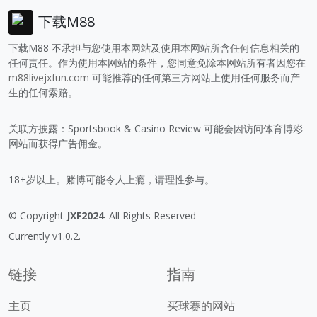
下载M88
下载M88 不承担与您使用本网站及使用本网站所含任何信息相关的
任何责任。作为使用本网站的条件，您同意免除本网站所有者因您在
m88livejxfun.com
可能推荐的任何第三方网站上使用任何服务而产
生的任何索赔。
关联方披露：Sportsbook & Casino Review 可能会因访问体育博彩
网站而获得广告佣金。
18+岁以上。赌博可能令人上瘾，请理性参与。
© Copyright
JXF2024
. All Rights Reserved
Currently v1.0.2.
链接
指南
主页
买球赛的网站