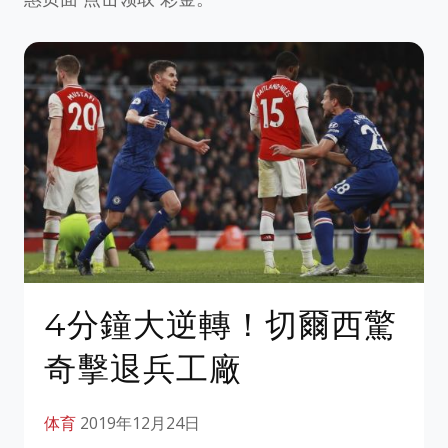
4分鐘大逆轉！切爾西驚
奇擊退兵工廠
体育
2019年12月24日