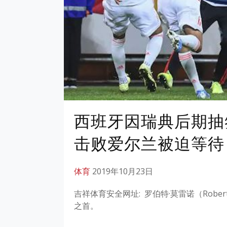
西班牙因瑞典后期抽
击败爱尔兰被迫等待
体育
2019年10月23日
吉祥体育安全网址: 罗伯特·莫雷诺（Rober
之首。