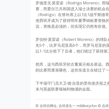
罗德里戈·莫雷诺（Rodrigo Moren
赛，而爱尔兰共和国进入瑞士决赛的机会在
（Rodrigo）在替补席上以1比1战平
使西班牙成为了获得明年夏季锦标赛资格的
说，资格是必须的，但实现它仍然有价值。”
罗伯特·莫雷诺（Robert Moreno）
先5个，比罗马尼亚高6个，而罗马尼亚的亚历山大
以1-1比分抢下了后者，他们错过了获得
然而，这与西班牙的古董展示相去甚远。
的比赛而逐渐褪色，这些东道主在错过了
下半场守门员大卫·德·吉亚的受伤使庆祝
末与英超联赛领袖利物浦的会面。
© 吉祥坊网址, 吉祥原生一 m88livejxfun © 