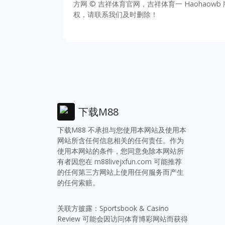
方网 © 吉祥体育官网，吉祥体育一 Haohao
权，请联系我们及时删除！
下载M88
下载M88 不承担与您使用本网站及使用本
网站所含任何信息相关的任何责任。作为
使用本网站的条件，您同意免除本网站所
有者因您在
m88livejxfun.com
可能推荐
的任何第三方网站上使用任何服务而产生
的任何索赔。
关联方披露：Sportsbook & Casino
Review 可能会因访问体育博彩网站而获得