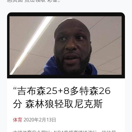
“吉布森25+8多特森26
分 森林狼轻取尼克斯
体育
2020年2月13日