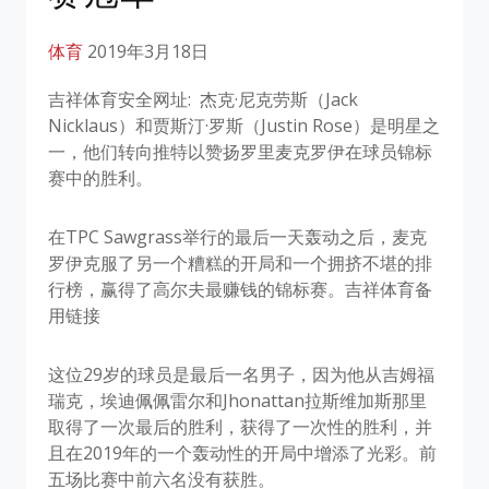
体育
2019年3月18日
吉祥体育安全网址: 杰克·尼克劳斯（Jack
Nicklaus）和贾斯汀·罗斯（Justin Rose）是明星之
一，他们转向推特以赞扬罗里麦克罗伊在球员锦标
赛中的胜利。
在TPC Sawgrass举行的最后一天轰动之后，麦克
罗伊克服了另一个糟糕的开局和一个拥挤不堪的排
行榜，赢得了高尔夫最赚钱的锦标赛。吉祥体育备
用链接
这位29岁的球员是最后一名男子，因为他从吉姆福
瑞克，埃迪佩佩雷尔和Jhonattan拉斯维加斯那里
取得了一次最后的胜利，获得了一次性的胜利，并
且在2019年的一个轰动性的开局中增添了光彩。前
五场比赛中前六名没有获胜。