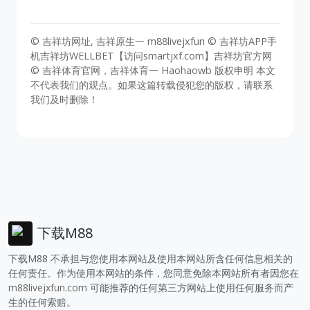
© 吉祥坊网址, 吉祥原生一 m88livejxfun © 吉祥坊APP手
机吉祥坊WELLBET【访问smartjxf.com】吉祥坊官方网
© 吉祥体育官网，吉祥体育一 Haohaowb 版权申明 本文
不代表我们的观点。如果这篇转载侵犯您的版权，请联系
我们及时删除！
下载M88
下载M88 不承担与您使用本网站及使用本网站所含任何信息相关的
任何责任。作为使用本网站的条件，您同意免除本网站所有者因您在
m88livejxfun.com
可能推荐的任何第三方网站上使用任何服务而产
生的任何索赔。