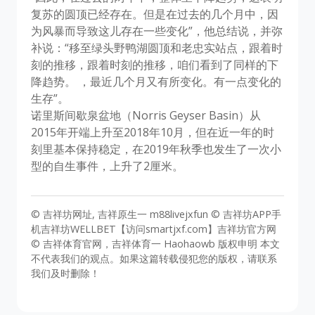
复苏的圆顶已经存在。但是在过去的几个月中，因
为风暴而导致这儿存在一些变化”，他总结说，并弥
补说：“移至绿头野鸭湖圆顶和老忠实站点，跟着时
刻的推移，跟着时刻的推移，咱们看到了同样的下
降趋势。 ，最近几个月又有所变化。有一点变化的
生存”。
诺里斯间歇泉盆地（Norris Geyser Basin）从
2015年开端上升至2018年10月，但在近一年的时
刻里基本保持稳定，在2019年秋季也发生了一次小
型的自生事件，上升了2厘米。
© 吉祥坊网址, 吉祥原生一 m88livejxfun © 吉祥坊APP手
机吉祥坊WELLBET【访问smartjxf.com】吉祥坊官方网
© 吉祥体育官网，吉祥体育一 Haohaowb 版权申明 本文
不代表我们的观点。如果这篇转载侵犯您的版权，请联系
我们及时删除！