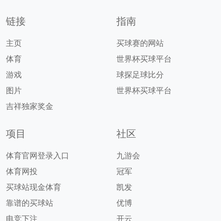
链接
指南
主页
买球赛的网站
体育
世界杯买球平台
游戏
球探足球比分
图片
世界杯买球平台
吉祥独家奖金
项目
社区
体育官网登录入口
九游会
体育网投
冠军
买球站现金体育
凯发
靠谱的买球站
优博
电竞下注
开云