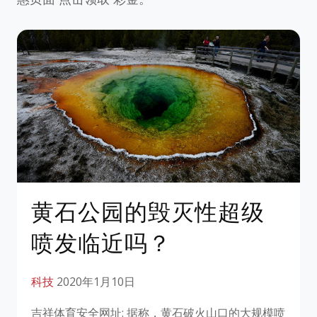
黄石公园的毁灭性超级
喷发临近吗？
科技
2020年1月10日
吉祥体育安全网址: 据称，黄石破火山口的大规模喷