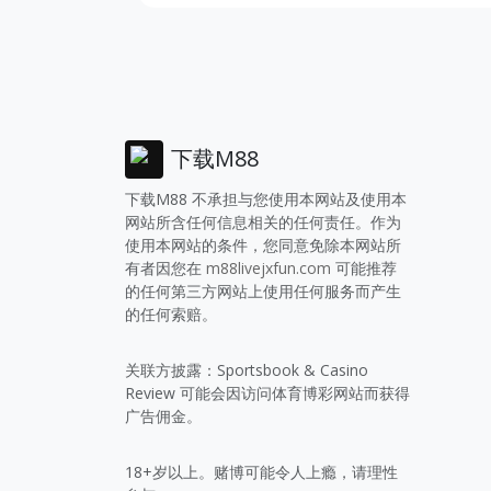
下载M88
下载M88 不承担与您使用本网站及使用本
网站所含任何信息相关的任何责任。作为
使用本网站的条件，您同意免除本网站所
有者因您在
m88livejxfun.com
可能推荐
的任何第三方网站上使用任何服务而产生
的任何索赔。
关联方披露：Sportsbook & Casino
Review 可能会因访问体育博彩网站而获得
广告佣金。
18+岁以上。赌博可能令人上瘾，请理性