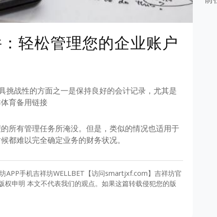
软件：轻松管理您的企业账户
最具挑战性的方面之一是保持良好的会计记录，尤其是
祥体育备用链接
理的所有管理任务所淹没。但是，类似的情况也适用于
时候都难以完全确定业务的财务状况。
吉祥坊APP手机吉祥坊WELLBET【访问smartjxf.com】吉祥坊官
wb 版权申明 本文不代表我们的观点。如果这篇转载侵犯您的版